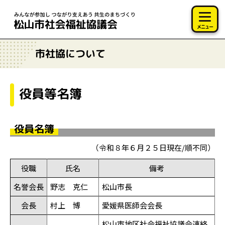
このページの本文へ移動
メニュー
市社協について
役員等名簿
役員名簿
（令和８年６月２５日現在/順不同）
役職
氏名
備考
名誉会長
野志 克仁
松山市長
会長
村上 博
愛媛県医師会会長
松山市地区社会福祉協議会連絡