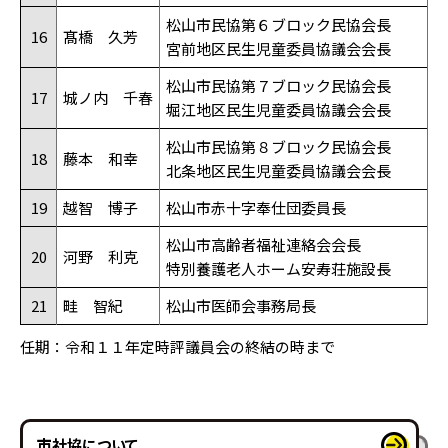
松山市民協第６ブロック民協会長
16
髙橋 久芳
宮前地区民生児童委員協議会会長
松山市民協第７ブロック民協会長
17
城ノ内 千春
堀江地区民生児童委員協議会会長
松山市民協第８ブロック民協会長
18
藤本 和幸
北条地区民生児童委員協議会会長
19
越智 博子
松山市赤十字奉仕団委員長
松山市高齢者福祉連絡会会長
20
河野 利克
特別養護老人ホーム安寿荘施設長
21
畦 智紀
松山市医師会事務局長
任期：令和１１年定時評議員会の終結の時まで
市社協について