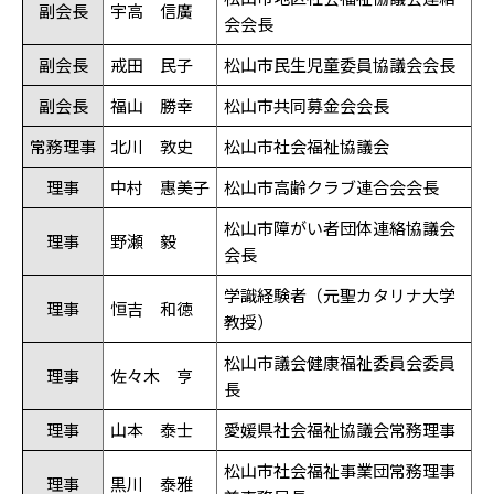
副会長
宇高 信廣
会会長
副会長
戒田 民子
松山市民生児童委員協議会会長
副会長
福山 勝幸
松山市共同募金会会長
常務理事
北川 敦史
松山市社会福祉協議会
理事
中村 惠美子
松山市高齢クラブ連合会会長
松山市障がい者団体連絡協議会
理事
野瀬 毅
会長
学識経験者（元聖カタリナ大学
理事
恒吉 和徳
教授）
松山市議会健康福祉委員会委員
理事
佐々木 亨
長
理事
山本 泰士
愛媛県社会福祉協議会常務理事
松山市社会福祉事業団常務理事
理事
黒川 泰雅