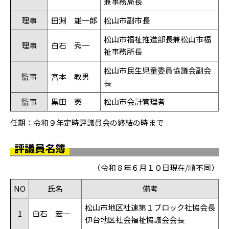
兼事務局長
理事
田淵 雄一郎
松山市副市長
松山市福祉推進部長兼松山市福
理事
白石 秀一
祉事務所長
松山市民生児童委員協議会副会
監事
宮本 教男
長
監事
黒田 憲
松山市会計管理者
任期：令和９年定時評議員会の終結の時まで
評議員名簿
（令和８年６月１０日現在/順不同）
NO
氏名
備考
松山市地区社連第１ブロック社協会長
1
白石 宏一
伊台地区社会福祉協議会会長