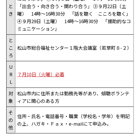
と
「出会う・向き合う・関わり合う」 ③９月22日（土
き
曜） 14時～16時30分 「話を聴く こころを聴く」
④９月29日（土曜） 14時～16時30分 「援助的なコ
ミュニケーション」
と
こ
松山市総合福祉センター１階大会議室（若草町８-２）
ろ
U
R
７月10日（火曜）必着
L
対
松山市内に住所または勤務先等があり、傾聴ボランテ
象
ィアに関心のある方
そ
住所・氏名・電話番号・職業（学校名・学年）を明記
の
の上、ハガキ・Ｆａｘ・e-mailにて申込み。
他