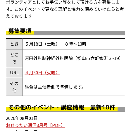
ボランティアとしてお手伝い等をして頂ける方を募集しま
す。このイベントで更なる理解と協力を深めていけたらと考
えております。
募集要項
とき
５月18日（土曜） ８時～13時
とこ
河田外科脳神経外科医院（松山市六軒家町３-19）
ろ
URL
４月30日（火曜）
その
昼食は主催者側で準備します。
他
その他のイベント・講座情報 最新10件
2026年08月01日
おせったい通信8月号【PDF】