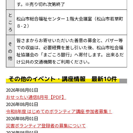
す。※売り切れ次第終了
と
松山市総合福祉センター１階大会議室（松山市若草町
こ
８-２）
ろ
皆さまからお寄せいただいた善意の募金と、バザー等
そ
での収益は、必要経費を差し引いた後、松山市社会福
の
祉協議会の「まごころ銀行」へ寄付します。 出来るだ
他
け公共の交通機関をご利用ください。
その他のイベント・講座情報 最新10件
2026年08月01日
おせったい通信8月号【PDF】
2026年08月01日
令和8年度 はじめてのボランティア講座 参加者募集！
2026年08月01日
災害ボランティア登録者の募集について
2026年08月01日