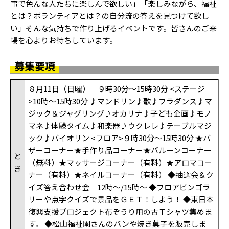
事で色んな人たちに楽しんで欲しい」「楽しみながら、福祉
とは？ボランティアとは？の自分流の答えを見つけて欲し
い」そんな気持ちで作り上げるイベントです。皆さんのご来
場を心よりお待ちしています。
募集要項
８月11日（日曜） ９時30分～15時30分 <ステージ
>10時～15時30分 ♪マンドリン♪歌♪フラダンス♪マ
ジック＆ジャグリング♪オカリナ♪子ども企画♪モノ
マネ♪体験タイム♪和楽器♪ウクレレ♪テーブルマジ
ック♪バイオリン <フロア>９時30分～15時30分 ★バ
ザーコーナー★手作り品コーナー★バルーンコーナー
と
（無料）★マッサージコーナー（有料）★アロマコー
き
ナー（有料）★ネイルコーナー（有料） ◆抽選会＆ク
イズ答え合わせ会 12時～/15時～ ◆フロアビンゴラ
リーや点字クイズで景品をＧＥＴ！しよう！ ◆東日本
復興支援プロジェクト布ぞうり用の古Ｔシャツ集めま
す。 ◆松山福祉園さんのパンや焼き菓子を販売しま