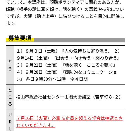
ています。本講座は、傾聴ボランティアに関心のある方が、
傾聴（相手の話に耳を傾け、話を聴く）の意義や技能につい
て学び、実践（聴き上手）に結びつけることを目的に開催し
ます。
募集要項
１）８月３日（土曜）『人の気持ちに寄り添う』 ２）
９月14日（土曜）『出会う・向き合う・関わり合う』
と
３）９月21日（土曜）『話を聴く こころを聴く』
き
４）９月28日（土曜）『援助的なコミュニケーショ
ン』 各日９時30分～12時 全４日間
と
こ
松山市総合福祉センター１階大会議室（若草町８-２）
ろ
U
７月16日（火曜）必着 ※定員を超える場合は抽選とさ
R
せていただきます。
L