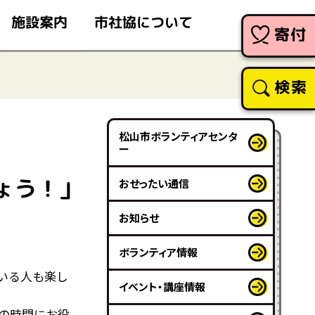
市社協について
施設案内
寄付
検索
松山市ボランティアセンタ
ー
ょう！」
おせったい通信
お知らせ
ボランティア情報
いる人も楽し
イベント・講座情報
の時間にお役