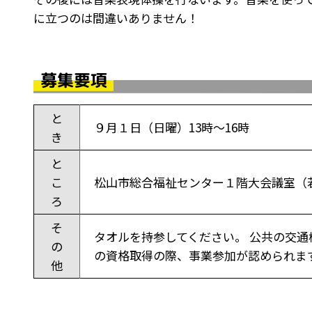
に立つのは間違いありません！
募集要項
と
９月１日（日曜）13時～16時
き
と
こ
松山市総合福祉センター１階大会議室（
ろ
そ
タオルを持参してください。 公共の交通
の
の資格取得の際、事業参加が認められま
他