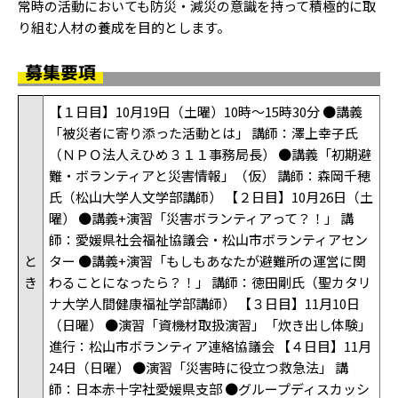
常時の活動においても防災・減災の意識を持って積極的に取
り組む人材の養成を目的とします。
募集要項
【１日目】10月19日（土曜）10時～15時30分 ●講義
「被災者に寄り添った活動とは」 講師：澤上幸子氏
（ＮＰＯ法人えひめ３１１事務局長） ●講義「初期避
難・ボランティアと災害情報」（仮） 講師：森岡千穂
氏（松山大学人文学部講師） 【２日目】10月26日（土
曜） ●講義+演習「災害ボランティアって？！」 講
師：愛媛県社会福祉協議会・松山市ボランティアセン
と
ター ●講義+演習「もしもあなたが避難所の運営に関
き
わることになったら？！」 講師：徳田剛氏（聖カタリ
ナ大学人間健康福祉学部講師） 【３日目】11月10日
（日曜） ●演習「資機材取扱演習」「炊き出し体験」
進行：松山市ボランティア連絡協議会 【４日目】11月
24日（日曜） ●演習「災害時に役立つ救急法」 講
師：日本赤十字社愛媛県支部 ●グループディスカッシ