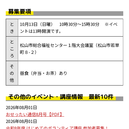
募集要項
と
10月13日（日曜） 10時30分～15時30分 ※イベ
き
ントは13時開演です。
と
松山市総合福祉センター１階大会議室（松山市若草
こ
町８-２）
ろ
そ
の
昼食（弁当・お茶）あり
他
その他のイベント・講座情報 最新10件
2026年08月01日
おせったい通信8月号【PDF】
2026年08月01日
令和8年度 はじめてのボランティア講座 参加者募集！