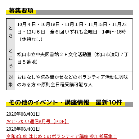
募集要項
10月４日・10月18日・11月１日・11月15日・11月22
と
日・12月６日 全６回 いずれも金曜日 14時～16時
き
（休憩なし）
と
松山市立中央図書館２Ｆ文化活動室（松山市湊町７丁
こ
目５番地）
ろ
対
おはなしや読み聞かせなどのボランティア活動に興味
象
のある方 ※原則全日程受講可能な人
その他のイベント・講座情報 最新10件
2026年08月01日
おせったい通信8月号【PDF】
2026年08月01日
令和8年度 はじめてのボランティア講座 参加者募集！