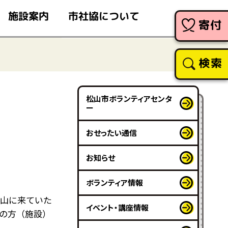
市社協について
施設案内
寄付
検索
松山市ボランティアセンタ
ー
おせったい通信
お知らせ
ボランティア情報
松山に来ていた
イベント・講座情報
の方（施設）