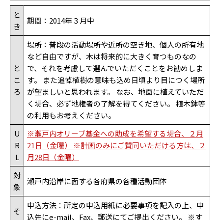
と
期間：2014年３月中
き
場所：普段の活動場所や近所の空き地、個人の所有地
など自由ですが、木は将来的に大きく育つものなの
と
で、それを考慮して選んでいただくことをお勧めしま
こ
す。 また追悼植樹の意味も込め日頃より目につく場所
ろ
が望ましいと思われます。 なお、地面に植えていただ
く場合、必ず地権者の了解を得てください。 植木鉢等
の利用もお考えください。
U
※瀬戸内オリーブ基金への助成を希望する場合、２月
R
21日（金曜） ※計画のみにご賛同いただける方は、２
L
月28日（金曜）
対
瀬戸内沿岸に面する各府県の各種活動団体
象
申込方法：所定の申込用紙に必要事項を記入の上、申
そ
込先にe-mail、Fax、郵送にてご提出ください。 ※す