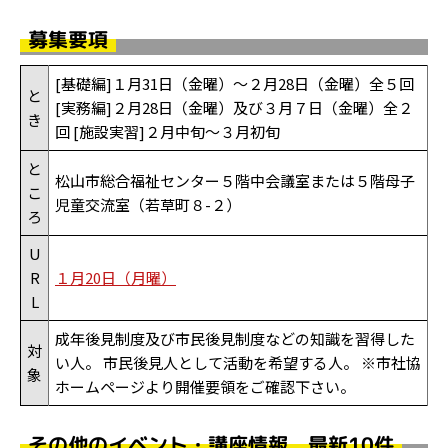
募集要項
[基礎編]１月31日（金曜）～２月28日（金曜）全５回
と
[実務編]２月28日（金曜）及び３月７日（金曜）全２
き
回 [施設実習]２月中旬～３月初旬
と
松山市総合福祉センター５階中会議室または５階母子
こ
児童交流室（若草町８-２）
ろ
U
R
１月20日（月曜）
L
成年後見制度及び市民後見制度などの知識を習得した
対
い人。 市民後見人として活動を希望する人。 ※市社協
象
ホームページより開催要領をご確認下さい。
その他のイベント・講座情報 最新10件