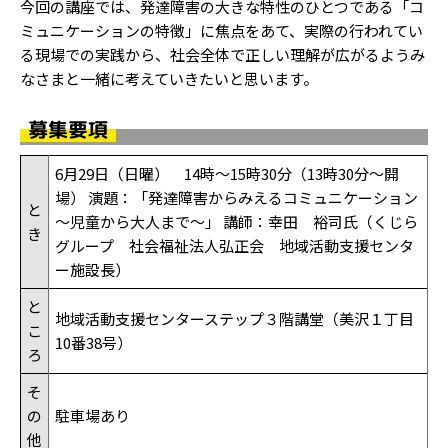
今回の講座では、発達障害の大きな特性のひとつである「コ
ミュニケーションの特徴」に焦点をあて、実際の行われてい
る現場での実践から、社会全体で正しい理解が広がるようみ
なさまと一緒に考えていきたいと思います。
募集要項
6月29日（日曜） 14時～15時30分（13時30分～開
場） 演題：「発達障害からみえるコミュニケーション
と
～児童から大人まで～」 講師：幸田 裕司氏（くじら
き
グループ 社会福祉法人弘正会 地域活動支援センタ
ー施設長）
と
地域活動支援センターステップ３階講堂（美沢１丁目
こ
10番38号）
ろ
そ
の
駐車場あり
他