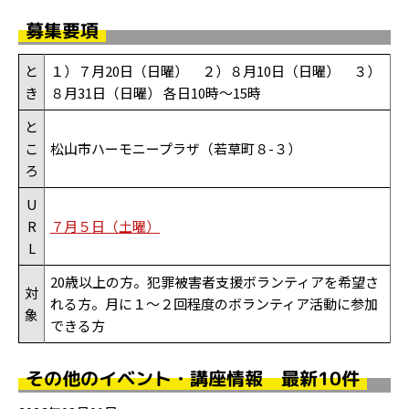
募集要項
と
１）７月20日（日曜） ２）８月10日（日曜） ３）
き
８月31日（日曜） 各日10時～15時
と
こ
松山市ハーモニープラザ（若草町８-３）
ろ
U
R
７月５日（土曜）
L
20歳以上の方。犯罪被害者支援ボランティアを希望さ
対
れる方。月に１～２回程度のボランティア活動に参加
象
できる方
その他のイベント・講座情報 最新10件