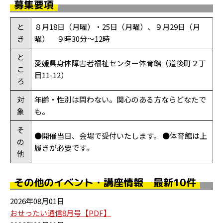
募集要項
と
８月18日（月曜）・25日（月曜）、９月29日（月
き
曜） ９時30分～12時
と
愛媛県身体障害者福祉センター体育館（道後町２丁
こ
目11-12）
ろ
対
年齢・性別は問わない。関心のある方ならどなたで
象
も。
そ
●開催当日、会場で受付いたします。 ●体育館は上
の
履きが必要です。
他
その他のイベント・講座情報 最新10件
2026年08月01日
おせったい通信8月号【PDF】