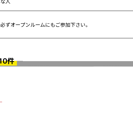
康な人
は必ずオープンルームにもご参加下さい。
10件
！