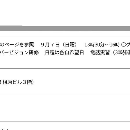
ページを参照 ９月７日（日曜） 13時30分～16時 ○
○スーパービジョン研修 日程は各自希望日 電話実習（30時
３相原ビル３階）