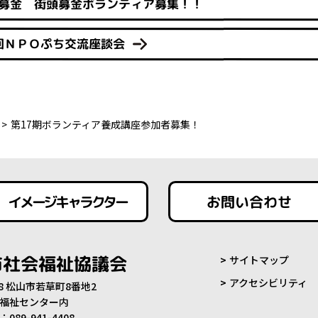
募金 街頭募金ボランティア募集！！
回ＮＰＯぷち交流座談会
第17期ボランティア養成講座参加者募集！
イメージキャラクター
お問い合わせ
市社会福祉協議会
サイトマップ
アクセシビリティ
808 松山市若草町8番地2
福祉センター内
89-941-4408