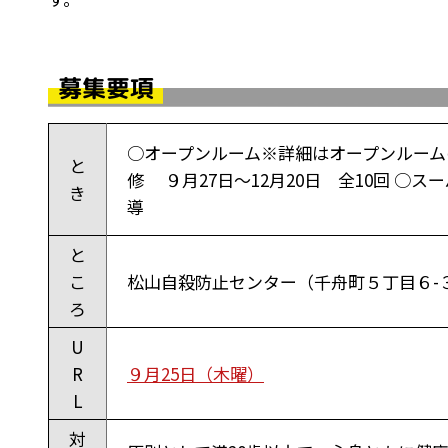
募集要項
○オープンルーム※詳細はオープンルームの
と
修 ９月27日～12月20日 全10回 
き
導
と
こ
松山自殺防止センター（千舟町５丁目６-
ろ
U
R
９月25日（木曜）
L
対