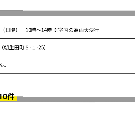
日（日曜） 10時～14時 ※室内の為雨天決行
朝生田町５-１-25）
ん。
10件