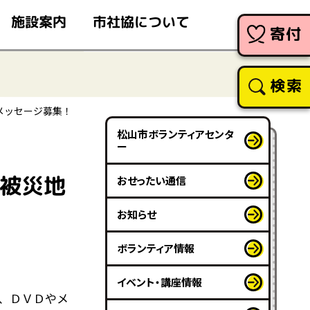
市社協について
施設案内
寄付
検索
メッセージ募集！
松山市ボランティアセンタ
ー
災被災地
おせったい通信
お知らせ
ボランティア情報
イベント・講座情報
、ＤＶＤやメ