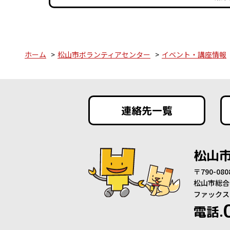
ホーム
松山市ボランティアセンター
イベント・講座情報
連絡先一覧
松山
〒790-0
松山市総合
ファックス：0
電話.