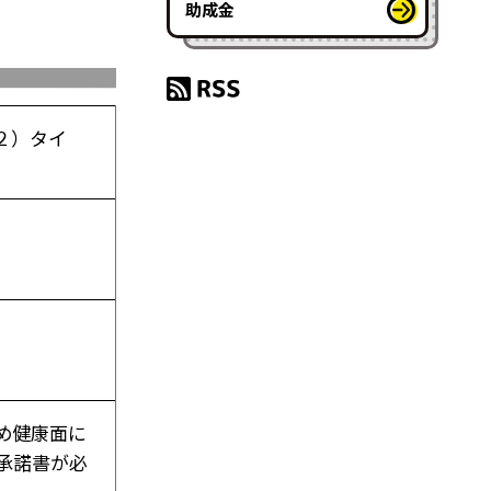
助成金
 ２）タイ
め健康面に
承諾書が必