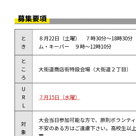
募集要項
と
８月22日（土曜） ７時30分～18時30分
き
ム・キーパー ９時～12時10分
と
こ
大街道商店街特設会場（大街道２丁目）
ろ
U
R
７月15日（水曜）
L
大会当日参加可能な方で、原則ボランテ
対
不安のある方はご遠慮下さい。高校生以
象