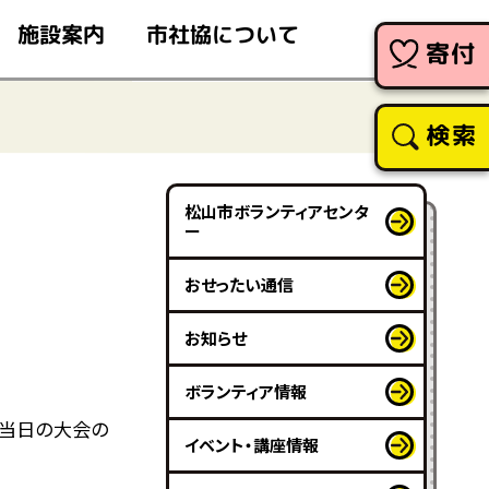
市社協について
施設案内
寄付
検索
松山市ボランティアセンタ
ー
おせったい通信
お知らせ
ボランティア情報
、当日の大会の
イベント・講座情報