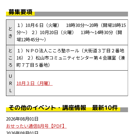
募集要項
１）10月６日（火曜） 18時30分～20時（開場18時15
と
分～） ２）10月20日（火曜） 13時～14時30分（開
き
場12時45分～）
と
１）ＮＰＯ法人こころ塾ホール（大街道３丁目２番地
こ
16） ２）松山市コミュニティセンター第４会議室（湊
ろ
町７丁目５番地）
U
R
10月３日（月曜）
L
その他のイベント・講座情報 最新10件
2026年08月01日
おせったい通信8月号【PDF】
2026年08月01日