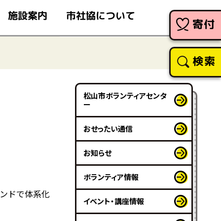
市社協について
施設案内
寄付
検索
松山市ボランティアセンタ
ー
」
おせったい通信
お知らせ
ボランティア情報
ンドで体系化
イベント・講座情報