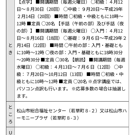
【点字】 ■開講期間（毎週火曜日） ○初級：４月12
日～８月30日（20回） ○中級：９月20日～平成29年
２月14日（20回） ■時間 ○初級・中級ともに10時～
12時 ■定員 ○20名 【手話（午前の部）及び手話（夜
の部）】 ■開講期間（毎週火曜日） ○入門：４月12
日～８月16日（18回） ○基礎：９月６日～平成29年２
と
月14日（22回） ■時間 ○午前の部：入門・基礎とも
き
に10時～12時 ○夜の部：入門・基礎ともに18時30分
～20時30分 ■定員 ○30名 【朗読】 ■開講期間（毎週
水曜日） ○初級：４月13日～７月６日（12回） ○中
級：７月20日～10月12日（13回） ■時間 ○初級・中
級ともに10時～12時 ■定員 ○20名 ※点字講座では、
パソコン点訳も行います。 ※応募多数の場合は抽選し
ます。
と
松山市総合福祉センター（若草町８-２）又は松山市ハ
こ
ーモニープラザ（若草町８-３）
ろ
U