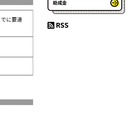
助成金
までに要連