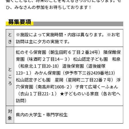
働くことなど、将来のことを考えるきっかけになります。ぜ
ひ、みなさんの参加をお待ちしております！
募集要項
と
※施設によって実施時間・内容は異なります。 ※お宅
き
訪問は主に夕方の実施です。
虹のそら保育園（朝生田町６丁目２番24号） 隣保館保
育園（味酒町２丁目14－３） 松山認定子ども園 和泉
（和泉北１丁目20-18） 道後保育園（道後媛塚
と
123−１） みかん保育園（伊予市下三谷2439番地13）
こ
松山認定子ども園 星岡（星岡町二丁目22番７号） 浮
ろ
穴保育園（南高井町1608-２） 子育て広場くーふぁん
（衣山１丁目221-１） ★子どものいる家庭（各お宅へ
訪問）
対
県内の大学生・専門学校生
象