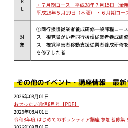
R
・７月期コース 平成28年７月15日（
L
平成28年５月19日（木曜） ・６月期コー
①同行援護従業者養成研修一般課程コース
対
ス 視覚障がい者同行援護従業者養成研修
象
ス 視覚障害者移動支援従業者養成研修
を修了した者
その他のイベント・講座情報 最新
2026年08月01日
おせったい通信8月号【PDF】
2026年08月01日
令和8年度 はじめてのボランティア講座 参加者募集
2026年08月01日