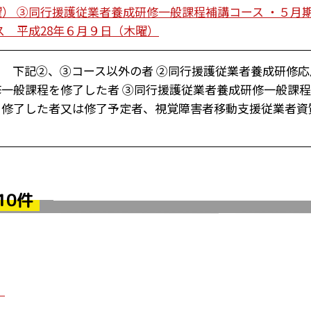
金曜） ③同行援護従業者養成研修一般課程補講コース ・５
ス 平成28年６月９日（木曜）
 下記②、③コース以外の者 ②同行援護従業者養成研修応
一般課程を修了した者 ③同行援護従業者養成研修一般課
を修了した者又は修了予定者、視覚障害者移動支援従業者資
10件
！