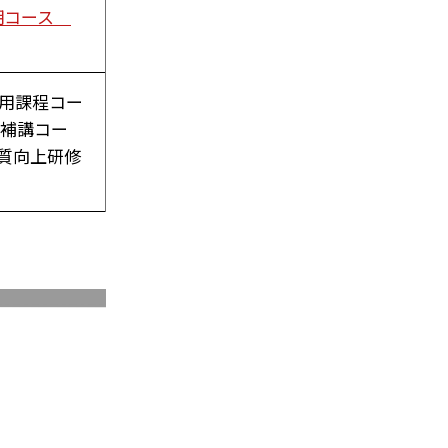
月期コース
用課程コー
程補講コー
質向上研修