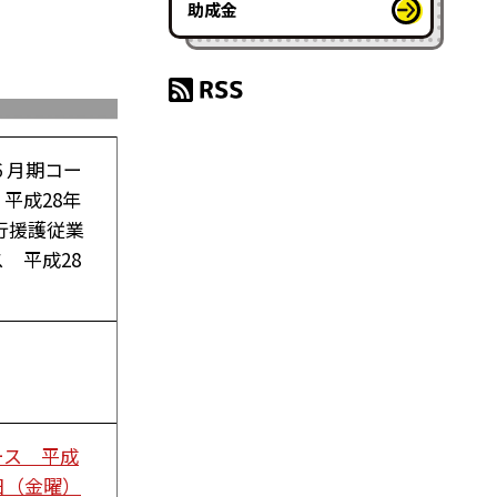
助成金
６月期コー
平成28年
同行援護従業
 平成28
ース 平成
日（金曜）