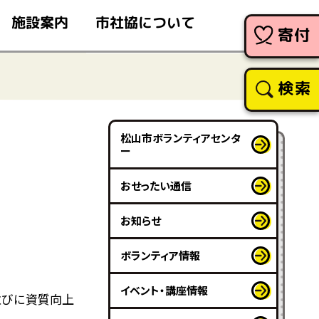
市社協について
施設案内
寄付
検索
松山市ボランティアセンタ
ー
おせったい通信
お知らせ
ボランティア情報
イベント・講座情報
並びに資質向上