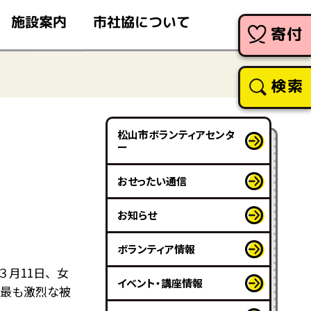
市社協について
施設案内
寄付
検索
松山市ボランティアセンタ
ー
！
おせったい通信
お知らせ
ボランティア情報
３月11日、女
イベント・講座情報
は最も激烈な被