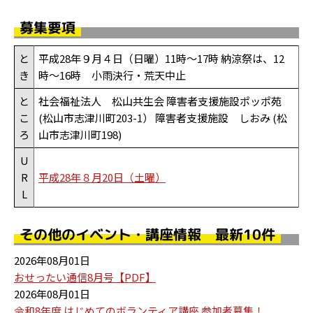
募集要項
と
平成28年９月４日（日曜）11時～17時 納涼祭は、12
き
時～16時 小雨決行・荒天中止
と
社会福祉法人 松山共生会 障害者支援施設ポッポ苑
こ
(松山市志津川町203-1） 障害者支援施設 しおみ (松
ろ
山市志津川町198)
U
R
平成28年８月20日（土曜）
L
その他のイベント・講座情報 最新10件
2026年08月01日
おせったい通信8月号【PDF】
2026年08月01日
令和8年度 はじめてのボランティア講座 参加者募集！