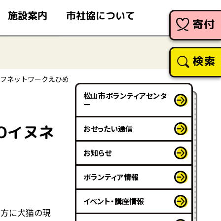
市社協について
施設案内
寄付
検索
イフネットワークえひめ
松山市ボランティアセンタ
ー
Oイヌネ
おせったい通信
お知らせ
ボランティア情報
イベント・講座情報
の方に犬猫の現