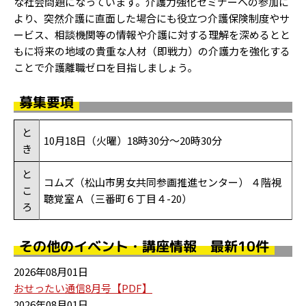
な社会問題になっています。介護力強化セミナーへの参加に
より、突然介護に直面した場合にも役立つ介護保険制度やサ
ービス、相談機関等の情報や介護に対する理解を深めるとと
もに将来の地域の貴重な人材（即戦力）の介護力を強化する
ことで介護離職ゼロを目指しましょう。
募集要項
と
10月18日（火曜）18時30分～20時30分
き
と
コムズ（松山市男女共同参画推進センター） ４階視
こ
聴覚室Ａ（三番町６丁目４-20）
ろ
その他のイベント・講座情報 最新10件
2026年08月01日
おせったい通信8月号【PDF】
2026年08月01日