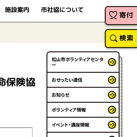
市社協について
施設案内
寄付
検索
松山市ボランティアセンタ
ー
命保険協
おせったい通信
お知らせ
ボランティア情報
イベント・講座情報