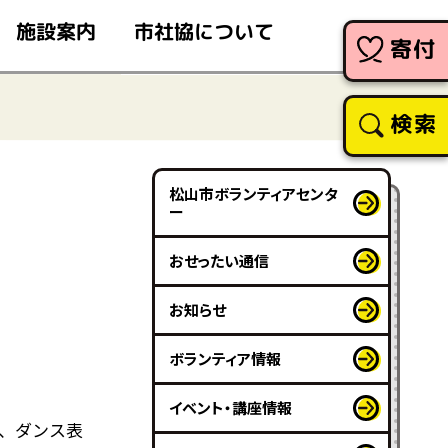
市社協について
施設案内
寄付
検索
松山市ボランティアセンタ
ー
おせったい通信
お知らせ
ボランティア情報
イベント・講座情報
、ダンス表