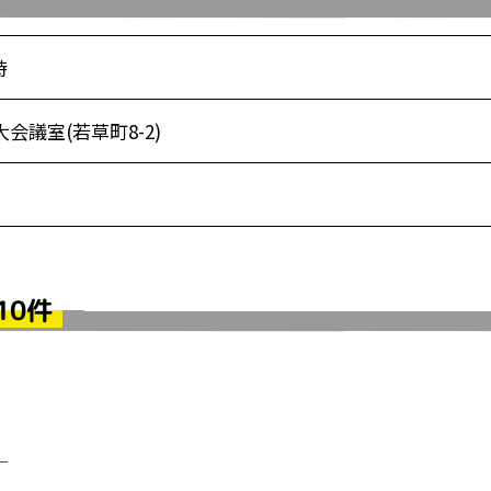
時
議室(若草町8-2)
10件
！