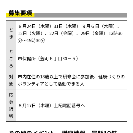
募集要項
８月24日（木曜）31日（木曜） ９月６日（水曜）、
と
12日（火曜）、22日（金曜）、29日（金曜） 13時30
き
分～15時30分
と
こ
市保健所（萱町６丁目30－５）
ろ
対
市内在住の18歳以上で研修会に参加後、健康づくりの
象
ボランティアとして活動できる人
応
募
８月17日（木曜）上記電話番号へ
締
切
その他のイベント・講座情報 最新10件