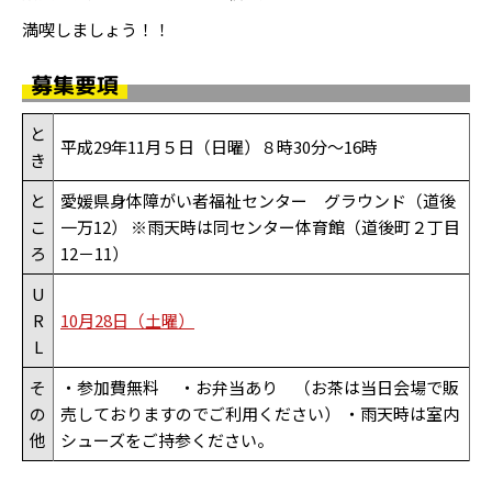
満喫しましょう！！
募集要項
と
平成29年11月５日（日曜）８時30分～16時
き
と
愛媛県身体障がい者福祉センター グラウンド（道後
こ
一万12） ※雨天時は同センター体育館（道後町２丁目
ろ
12－11）
U
R
10月28日（土曜）
L
そ
・参加費無料 ・お弁当あり （お茶は当日会場で販
の
売しておりますのでご利用ください） ・雨天時は室内
他
シューズをご持参ください。