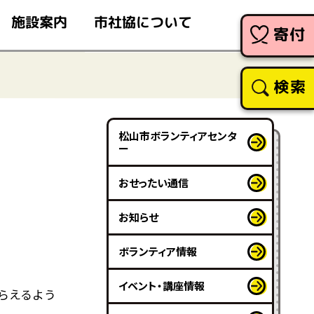
市社協について
施設案内
寄付
検索
松山市ボランティアセンタ
ー
おせったい通信
お知らせ
ボランティア情報
イベント・講座情報
らえるよう