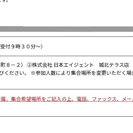
（受付９時３０分～）
町８－２） ②株式会社 日本エイジェント 城北テラス店
お選びください。 ※参加人数により集合場所を変更いただく
所属、集合希望場所をご記入の上、電話、ファックス、メー