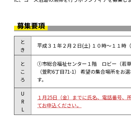
募集要項
と
平成３１年２月２日(土) １０時～１１時
き
と
①市総合福祉センター１階 ロビー（若草
こ
（萱町6丁目71-1） 希望の集合場所を
ろ
す。
U
１月25日（金）までに氏名、電話番号、
R
てお申込ください。
L