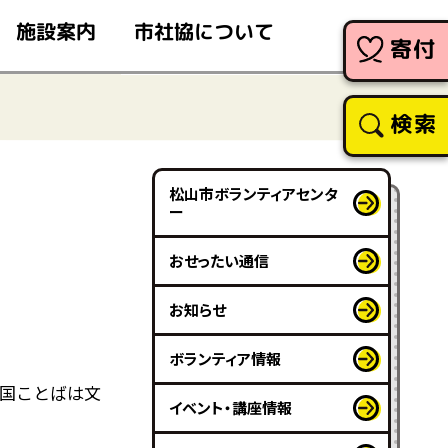
市社協について
施設案内
寄付
検索
松山市ボランティアセンタ
ー
おせったい通信
お知らせ
ボランティア情報
国ことばは文
イベント・講座情報