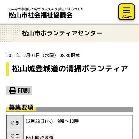
このページの本文へ移動
メニュー
松山市ボランティアセンター
2021年12月01日（水曜） 08:30掲載
松山城登城道の清掃ボランティア
募集要項
12月
29
日
(
水
)
9
時～
12
時
とき
とこ
松山城登城道