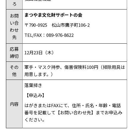
ろ
まつやま文化財サポートの会
お問
い合
〒
790-0925
松山市鷹子町
106-2
わせ
TEL/FAX
：
089-976-8622
先
応募
12月23日（木）
締切
その
軍手・マスク持参、傷害保険料100円（掃除用具は
他
用意します。）
落葉掃き
【申込み】
内容
はがきまたは
FAX
にて、住所・氏名・年齢・電話
番号を記載して【お問い合わせ先】までお申込み
ください。