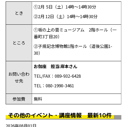
①2月
5
日（土）
14
時～
14
時
30
分
とき
②2月
12
日（土）
14
時～
14
時
30
分
①坂の上の雲ミュージアム
2
階ホール（一
番町
3
丁目
20
）
ところ
②子規記念博物館
1
階ホール（道後公園
1-
30
）
お伽座 担当
:
岸本さん
お問い合わ
TEL/FAX：
089-932-6428
せ先
TEL：
080-1990-3461
参加費
無料
その他のイベント・講座情報 最新10件
2026年08月01日