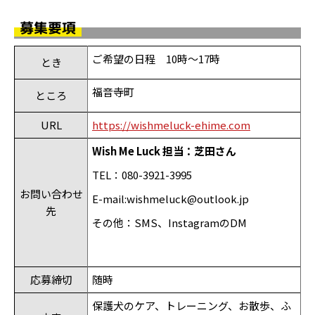
募集要項
ご希望の日程
10
時～
17
時
とき
福音寺町
ところ
URL
https://wishmeluck-ehime.com
Wish Me Luck
担当：芝田さん
TEL：
080-3921-3995
お問い合わせ
E-mail:wishmeluck@outlook.jp
先
その他：
SMS
、
Instagram
の
DM
応募締切
随時
保護犬のケア、トレーニング、お散歩、ふ