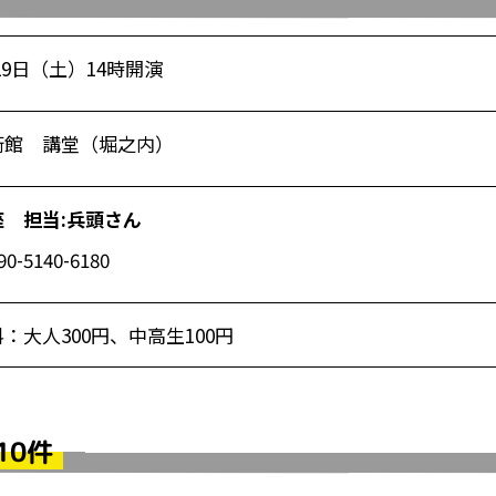
29
日（土）
14
時開演
術館 講堂（堀之内）
座 担当
:
兵頭さん
90-5140-6180
：大人300円、中高生100円
10件