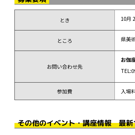
10
月
とき
県美
ところ
お伽
お問い合わせ先
TEL:0
参加費
入場料
その他のイベント・講座情報 最新