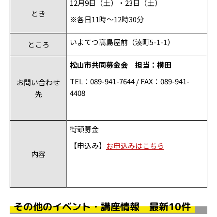
12
月
9
日（土）・
23
日（土）
とき
※各日
11
時～
12
時
30
分
いよてつ髙島屋前（湊町
5-1-1
）
ところ
松山市共同募金会 担当：横田
TEL
：
089-941-7644 / FAX
：
089-941-
お問い合わせ
4408
先
街頭募金
【申込み】
お申込みはこちら
内容
その他のイベント・講座情報 最新10件