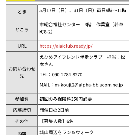
5
月
17
日（日）、
31
日（日）両日
9
時～
11
時
とき
市総合福祉センター
3
階 作業室（若草
ところ
町
8-2
）
URL
https://aiaiclub.ready.jp/
えひめアイフレンド伴走クラブ 担当：松
本さん
お問い合わせ
TEL
：
090-2784-8270
先
MAIL
：
m-kouji.2@alpha-bb.ucom.ne.jp
参加費
初回のみ保険料350円必要
応募締切
開催日の2日前
その他
【募集人数】6名
城山周辺をラン＆ウォーク
内容