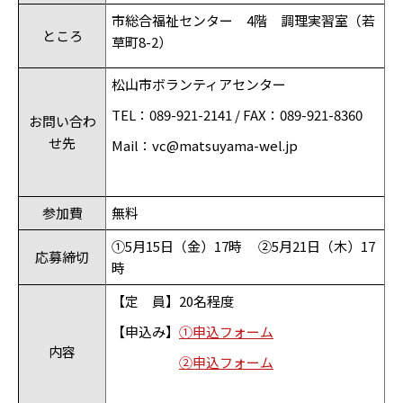
市総合福祉センター 4階 調理実習室（若
ところ
草町
8-2
）
松山市ボランティアセンター
TEL
：
089-921-2141 / FAX
：
089-921-8360
お問い合わ
せ先
Mail
：
vc@matsuyama-wel.jp
参加費
無料
①5月15日（金）17時 ②5月21日（木）17
応募締切
時
【定 員】20名程度
【申込み】
①申込フォーム
内容
②申込フォーム