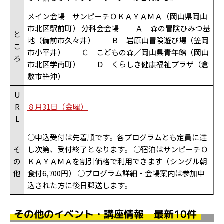
メイン会場 サンピーチＯＫＡＹＡＭＡ（岡山県岡山
市北区駅前町） 分科会会場 Ａ 森の冒険ひみつ基
と
地（備前市久々井） Ｂ 岩原山冒険遊び場（笠岡
こ
市小平井） Ｃ こどもの森／岡山県青年館（岡山
ろ
市北区学南町） Ｄ くらしき健康福祉プラザ（倉
敷市笹沖）
U
R
８月31日（金曜）
L
○申込受付は先着順です。各プログラムとも定員に達
そ
し次第、受付終了となります。 ○宿泊はサンピーチＯ
の
ＫＡＹＡＭＡを割引価格で利用できます（シングル朝
他
食付6,700円） ○プログラム詳細・会場案内は参加申
込された方に後日郵送します。
その他のイベント・講座情報 最新10件