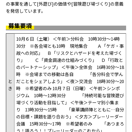
の事業を通して[外遊び]の価値や[冒険遊び場づくり]の意義
を発信しています。
募集要項
10月６日（土曜） ＜午前＞分科会 10時30分～14時
30分 ※各会場とも10時 現地集合 Ａ「ケガ・事
故への対応」 Ｂ「リスクとハザードを考えた場づく
り」 Ｃ「資金調達の仕組みづくり」 Ｄ「行政と
のパートナーシップ」 ＜午後＞全体会 16時30分～18
時 ※会場までの移動は各自 「各分科会で学ん
と
だことをシェアしよう」 ＜夜＞交流会 18時30分～20
き
時 ※希望者のみ 10月７日（日曜） ＜午前＞シンポ
ジウム 10時～12時30分 「持続可能な冒険遊び
場づくり活動を目指して」 ＜午後＞テーマ別小集ま
り 13時30分～15時 「豪華講師陣とともに…自分
の目標・課題を語り合おう」 ＜夕方＞プレ－リーダー
会議 15時30分～17時 ※希望者のみ 「あつまろ
う！語ろう！！プレーリーダーのこれから」