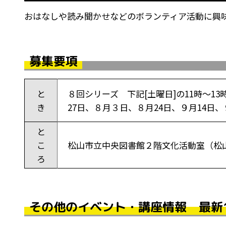
おはなしや読み聞かせなどのボランティア活動に興
募集要項
と
８回シリーズ 下記[土曜日]の11時～1
き
27日、８月３日、８月24日、９月14日、
と
こ
松山市立中央図書館２階文化活動室（松
ろ
その他のイベント・講座情報 最新