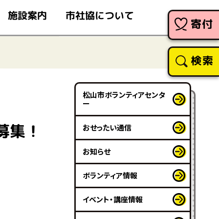
市社協について
施設案内
寄付
検索
松山市ボランティアセンタ
ー
募集！
おせったい通信
お知らせ
ボランティア情報
イベント・講座情報