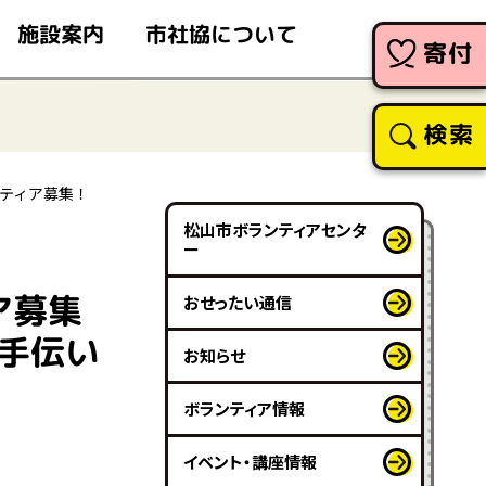
市社協について
施設案内
寄付
検索
ンティア募集！
松山市ボランティアセンタ
ー
ア募集
おせったい通信
ー手伝い
お知らせ
ボランティア情報
イベント・講座情報