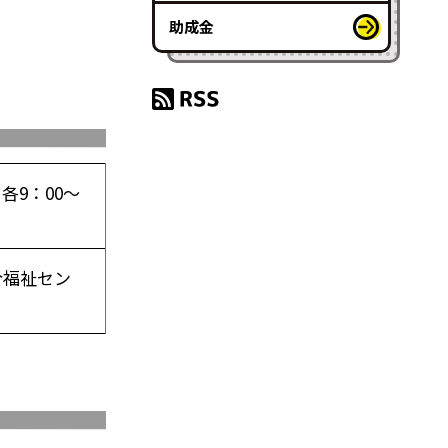
助成金
各9：00～
合福祉セン