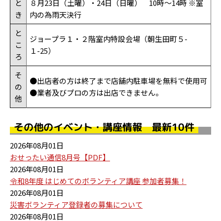
と
８月23日（土曜）・24日（日曜） 10時～14時 ※室
き
内の為雨天決行
と
ジョープラ１・２階室内特設会場（朝生田町５-
こ
１-25）
ろ
そ
●出店者の方は終了まで店舗内駐車場を無料で使用可
の
●業者及びプロの方は出店できません。
他
その他のイベント・講座情報 最新10件
2026年08月01日
おせったい通信8月号【PDF】
2026年08月01日
令和8年度 はじめてのボランティア講座 参加者募集！
2026年08月01日
災害ボランティア登録者の募集について
2026年08月01日