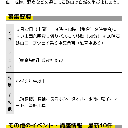
虫、植物、野鳥などを通して石鎚山の自然を学びましょう。
募集要項
６月27日（土曜） ９時～13時 【集合】９時集合/Ｊ
と
Ｒいよ西条駅貸し切りバスにて移動（50分） ※10時石
き
鎚山ロープウェイ乗り場集合可（駐車場あり）
と
こ
【観察場所】成就社周辺
ろ
対
小学３年生以上
象
そ
【持参物】長袖、長ズボン、タオル、水筒、帽子、ノ
の
ート、筆記用具
他
その他のイベント・講座情報 最新10件