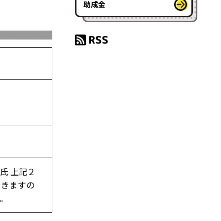
助成金
氏 上記２
できますの
い。