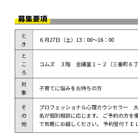
募集要項
と
６月27日（土）13：00～16：00
き
と
こ
コムズ ３階 会議室１－２（三番町６丁
ろ
対
子育てに悩みをお持ちの方
象
そ
プロフェッショナル心理カウンセラー
の
名が個別相談に応じます。 ご予約の方を
他
で気軽にお越しください。 予約受付ＴＥＬ089