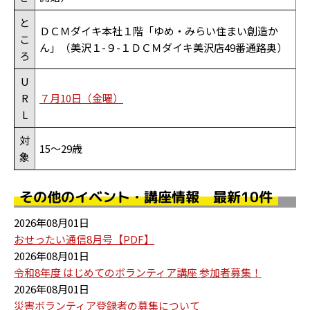
と
ＤＣＭダイキ本社１階「ゆめ・みらい住まい創造か
こ
ん」（美沢１-９-１ＤＣＭダイキ美沢店49番通路奥）
ろ
U
R
７月10日（金曜）
L
対
15～29歳
象
その他のイベント・講座情報 最新10件
2026年08月01日
おせったい通信8月号【PDF】
2026年08月01日
令和8年度 はじめてのボランティア講座 参加者募集！
2026年08月01日
災害ボランティア登録者の募集について